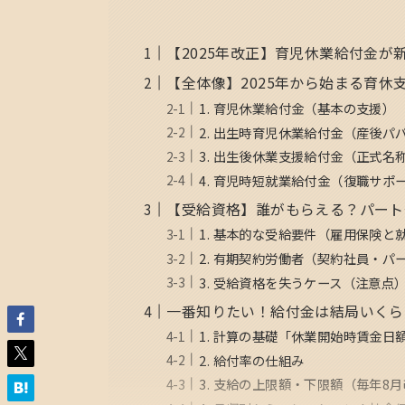
【2025年改正】育児休業給付金
【全体像】2025年から始まる育休
1. 育児休業給付金（基本の支援）
2. 出生時育児休業給付金（産後パ
3. 出生後休業支援給付金（正式名
4. 育児時短就業給付金（復職サポー
【受給資格】誰がもらえる？パート
1. 基本的な受給要件（雇用保険と
2. 有期契約労働者（契約社員・パ
3. 受給資格を失うケース（注意点
一番知りたい！給付金は結局いくら
1. 計算の基礎「休業開始時賃金日
2. 給付率の仕組み
3. 支給の上限額・下限額（毎年8