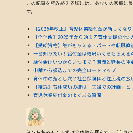
この記事を読み終える頃には、あなたの家庭に
す。
【2025年改正】育児休業給付金が新しくな
【全体像】2025年から始まる育休支援の4つ
【受給資格】誰がもらえる？パートや転職直
一番知りたい！給付金は結局いくらもらえる
給付金はいつからいつまで？期間と延長の重
申請から振込までの完全ロードマップ
育休中の落とし穴？社会保険料と住民税の扱
【結論】育休成功の鍵は「夫婦での計画」と
育児休業給付金のよくある質問
ミントちゃん：
まずは全体像を掴んで、ご自身