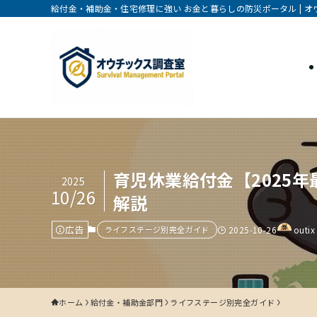
給付金・補助金・住宅修理に強い お金と暮らしの防災ポータル | 
育児休業給付金【2025
2025
10/26
解説
広告
ライフステージ別完全ガイド
2025-10-26
outix
ホーム
給付金・補助金部門
ライフステージ別完全ガイド