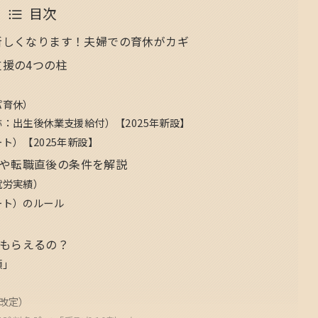
目次
が新しくなります！夫婦での育休がカギ
支援の4つの柱
パ育休）
称：出生後休業支援給付）【2025年新設】
ト）【2025年新設】
や転職直後の条件を解説
就労実績）
ート）のルール
）
もらえるの？
額」
月改定）