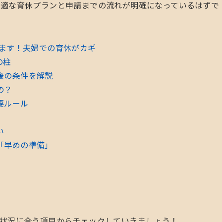
最適な育休プランと申請までの流れが明確になっているはずで
ります！夫婦での育休がカギ
の柱
後の条件を解説
の？
要ルール
い
「早めの準備」
の状況に合う項目からチェックしていきましょう！