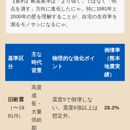
【要約】耐震基準は「より強く」ではなく「弱
点を潰す」方向に進化したにゃ。特に1981年と
2000年の壁を理解することが、自宅の生存率を
測るモノサシになるにゃ。
倒壊率
主な
基準区
物理的な強化ポイ
（熊本
時代
分
ント
地震実
背景
績）
高度
成
旧耐震
震度5で倒壊しな
長・
（〜19
い。震度6強以上は
28.2%
大量
81/5）
想定外。
供給
期