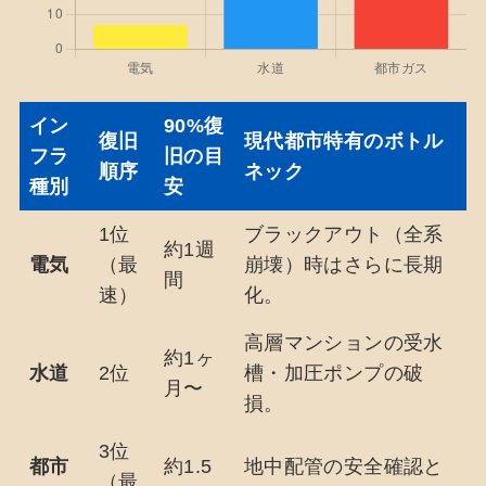
イン
90%復
復旧
現代都市特有のボトル
フラ
旧の目
順序
ネック
種別
安
1位
ブラックアウト（全系
約1週
電気
（最
崩壊）時はさらに長期
間
速）
化。
高層マンションの受水
約1ヶ
水道
2位
槽・加圧ポンプの破
月〜
損。
3位
都市
約1.5
地中配管の安全確認と
（最