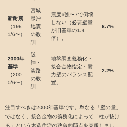
宮城
震度6強〜7で倒壊
新耐震
県沖
しない（必要壁量
（198
地震
8.7%
が旧基準の1.4
1/6〜）
の教
倍）。
訓
阪
2000年
地盤調査義務化・
神・
基準
接合金物指定・耐
淡路
2.2%
（200
力壁のバランス配
の教
0/6〜）
置。
訓
注目すべきは2000年基準です。単なる「壁の量」
ではなく、接合金物の義務化によって「柱が抜け
る」という木造住宅の致命的弱点を克服しまし