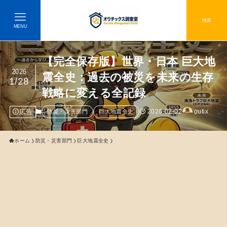
検索
MENU
【完全保存版】世界・日本 巨大地
2026
震全史：過去の被災を未来の生存
1/28
戦略に変える全記録
広告
2026-02-02
outix
防災・災害部門
巨大地震全史
ホーム
防災・災害部門
巨大地震全史