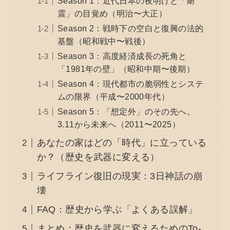
Season 1：近代日本の夜明けと「耐
震」の目覚め（明治〜大正）
Season 2：戦時下の空白と復興の法的
基盤（昭和戦中〜戦後）
Season 3：高度経済成長の死角と
「1981年の壁」（昭和中期〜後期）
Season 4：現代都市の脆弱性とシステ
ムの限界（平成〜2000年代）
Season 5：「想定外」のその先へ。
3.11から未来へ（2011〜2025）
あなたの家はどの「時代」に立っている
か？（歴史を武器に変える）
ライフライン復旧の現実：3日神話の崩
壊
FAQ：歴史から学ぶ「よくある誤解」
まとめ：歴史を武器に変えるためのTo-