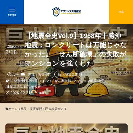
検索
MENU
【地震全史Vol.9】1968年十勝沖
地震：コンクリートは万能じゃな
2026
2/18
かった。「せん断破壊」の失敗が
マンションを強くした
広告
防災・災害部門
巨大地震全史
1968年十勝沖地震
クロマル
せん断破壊
マンション耐震
帯筋
建築基準法1971年改正
2026-02-21
outix
ホーム
防災・災害部門
巨大地震全史