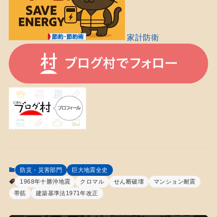
家計防衛
防災・災害部門
巨大地震全史
1968年十勝沖地震
クロマル
せん断破壊
マンション耐震
帯筋
建築基準法1971年改正