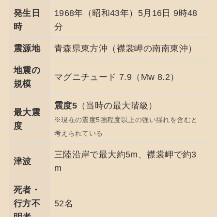
発生日
1968年（昭和43年）5月16日 9時48
時
分
震源地
青森県東方沖（襟裳岬の南南東沖）
地震の
マグニチュード 7.9（Mw 8.2）
規模
震度5
（当時の最大階級）
最大震
※現在の震度5強程度以上の強い揺れを含むと
度
考えられている
三陸沿岸で最大約5m、襟裳岬で約3
津波
m
死者・
行方不
52名