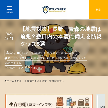
検索
MENU
【地震対策】長野・青森の地震は
2026
前兆？数日内の本震に備える防災
4/21
グッズ5選
広告
防災・災害部門
防災備蓄・資機材監査
ローリングストック
地震対策
東日本大震災の教訓
防災グッズ
非常用トイレ
2026-04-21
outix
ホーム
防災・災害部門
防災備蓄・資機材監査