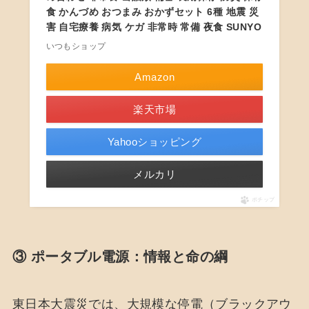
食 かんづめ おつまみ おかずセット 6種 地震 災
害 自宅療養 病気 ケガ 非常時 常備 夜食 SUNYO
いつもショップ
Amazon
楽天市場
Yahooショッピング
メルカリ
ポチップ
③ ポータブル電源：情報と命の綱
東日本大震災では、大規模な停電（ブラックアウ