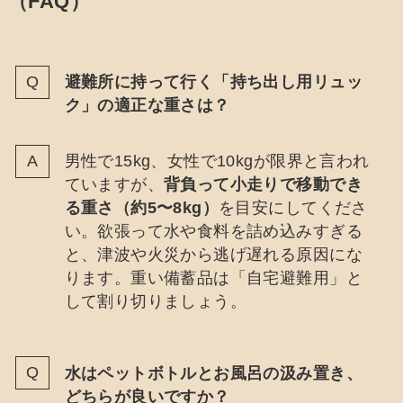
（FAQ）
避難所に持って行く「持ち出し用リュッ
ク」の適正な重さは？
男性で15kg、女性で10kgが限界と言われ
ていますが、
背負って小走りで移動でき
る重さ（約5〜8kg）
を目安にしてくださ
い。欲張って水や食料を詰め込みすぎる
と、津波や火災から逃げ遅れる原因にな
ります。重い備蓄品は「自宅避難用」と
して割り切りましょう。
水はペットボトルとお風呂の汲み置き、
どちらが良いですか？