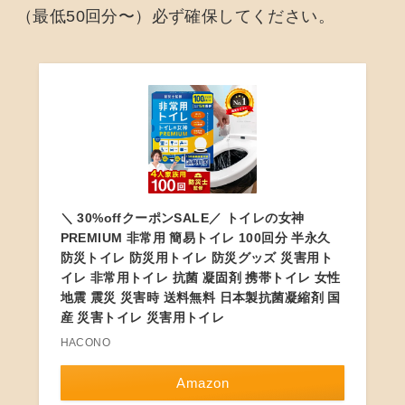
（最低50回分〜）必ず確保してください。
＼ 30%offクーポンSALE／ トイレの女神
PREMIUM 非常用 簡易トイレ 100回分 半永久
防災トイレ 防災用トイレ 防災グッズ 災害用ト
イレ 非常用トイレ 抗菌 凝固剤 携帯トイレ 女性
地震 震災 災害時 送料無料 日本製抗菌凝縮剤 国
産 災害トイレ 災害用トイレ
HACONO
Amazon