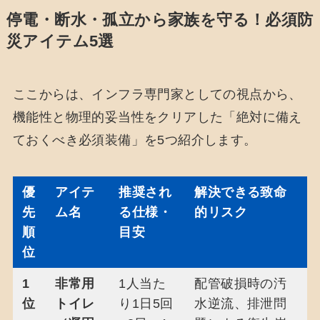
停電・断水・孤立から家族を守る！必須防
災アイテム5選
ここからは、インフラ専門家としての視点から、
機能性と物理的妥当性をクリアした「絶対に備え
ておくべき必須装備」を5つ紹介します。
優
アイテ
推奨され
解決できる致命
先
ム名
る仕様・
的リスク
順
目安
位
1
非常用
1人当た
配管破損時の汚
位
トイレ
り1日5回
水逆流、排泄問