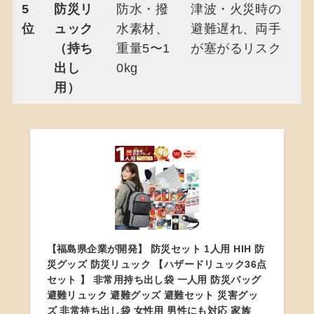
5
防災リ
防水・撥
津波・火災時の
位
ュック
水素材、
避難遅れ、両手
（持ち
重量5〜1
が塞がるリスク
出し
0kg
用）
【福島県企業が開発】 防災セット 1人用 HIH 防
災グッズ 防災リュック 【ハザードリュック36点
セット 】 非常用持ち出し袋 一人用 防災バッグ
避難リュック 避難グッズ 避難セット 災害グッ
ズ 非常持ち出し袋 女性用 男性にも対応 家族