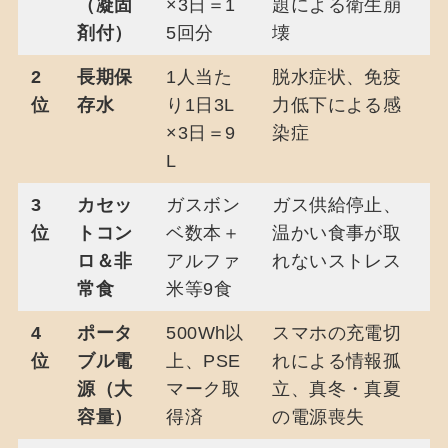
（凝固
×3日＝1
題による衛生崩
剤付）
5回分
壊
2
長期保
1人当た
脱水症状、免疫
位
存水
り1日3L
力低下による感
×3日＝9
染症
L
3
カセッ
ガスボン
ガス供給停止、
位
トコン
ベ数本＋
温かい食事が取
ロ＆非
アルファ
れないストレス
常食
米等9食
4
ポータ
500Wh以
スマホの充電切
位
ブル電
上、PSE
れによる情報孤
源（大
マーク取
立、真冬・真夏
容量）
得済
の電源喪失