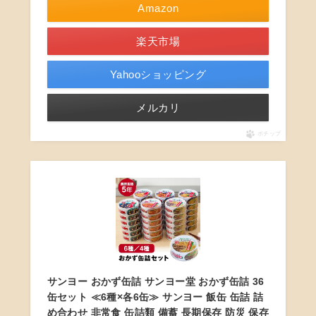
Amazon
楽天市場
Yahooショッピング
メルカリ
ポチップ
サンヨー おかず缶詰 サンヨー堂 おかず缶詰 36
缶セット ≪6種×各6缶≫ サンヨー 飯缶 缶詰 詰
め合わせ 非常食 缶詰類 備蓄 長期保存 防災 保存