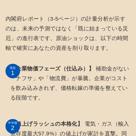
内閣府レポート（3-5ページ）の計量分析が示す
のは、未来の予測ではなく「既に始まっている災
厄」の進行表です。原油ショックは、以下の時間
軸で確実にあなたの資産を削り取ります。
【企業物価フェーズ（仕込み）】
補助金がない
現在
「ナフサ」や「物流費」が暴騰。企業がコスト
を飲み込みきれず、価格転嫁の準備を整えてい
る段階です。
【値上げラッシュの本格化】
電気・ガス（輸入
半年後
依存度最大57.9%）の値上げが家計を直撃。同