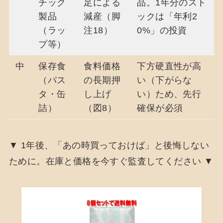
チック
足による
品。1年分のスト
製品
減産（脚
ックは「年利2
（ラッ
注18）
0%」の投資
プ等）
中
保存食
食料価格
下方硬直性が高
（パス
の長期押
い（下がらな
タ・缶
し上げ
い）ため、先行
詰）
（図8）
確保が必須
▼ 1年後、「あの時買っておけば」と後悔しない
ために。在庫と価格を今すぐ監査してください ▼