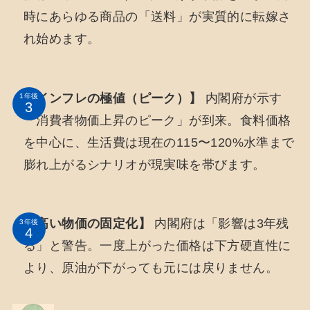
時にあらゆる商品の「送料」が実質的に転嫁さ
れ始めます。
【インフレの極値（ピーク）】
内閣府が示す
1年後
「消費者物価上昇のピーク」が到来。食料価格
を中心に、生活費は現在の115〜120%水準まで
膨れ上がるシナリオが現実味を帯びます。
【高い物価の固定化】
内閣府は「影響は3年残
3年後
る」と警告。一度上がった価格は下方硬直性に
より、原油が下がっても元には戻りません。