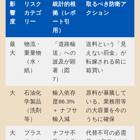
影
リスク
統計的根
取るべき防衛ア
響
カテゴ
拠（レポ
クション
度
リー
ート引
用）
最
物流・
「道路輸
送料という「見
大
重量物
送」への
えない罰金」が
（水・
波及が顕
転嫁される前に
紙）
著（図
箱買い
7）
大
石油化
輸入依存
原料が暴騰して
学製品
度86.3%
いる。業務用等
（洗剤
＋ ナフサ
の大容量を今の
等）
輸入減
うちに確保
大
プラス
ナフサ不
代替不可の必需