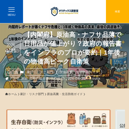
検索
MENU
【内閣府】原油高・ナフサ品薄で
日用品が値上がり？政府の報告書
2026
4/21
をインフラのプロが要約｜1年後
の物価高ピーク自衛策
広告
家計・リスク部門
原油高騰・生活防衛ガイド
2026-04-21
outix
ナフサ
原油
政府の報告書
日用品
ホーム
家計・リスク部門
原油高騰・生活防衛ガイド