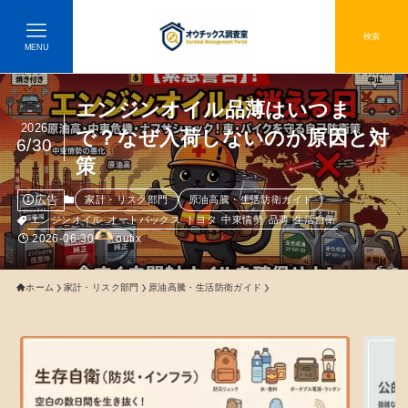
検索
MENU
エンジンオイル品薄はいつま
2026
で？なぜ入荷しないのか原因と対
6/30
策
広告
家計・リスク部門
原油高騰・生活防衛ガイド
エンジンオイル
オートバックス
トヨタ
中東情勢
品薄
生活自衛
2026-06-30
outix
ホーム
家計・リスク部門
原油高騰・生活防衛ガイド