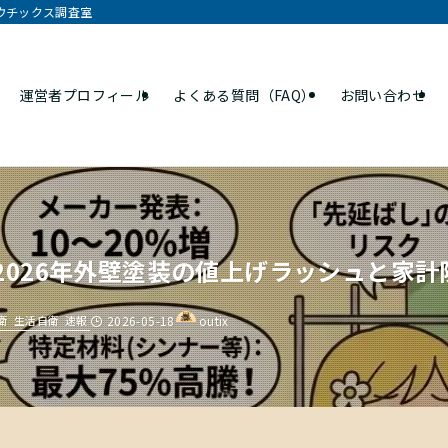
オウチックス調査室
運営者プロフィール
よくある質問（FAQ）
お問い合わせ
2026年外壁塗装の値上げラッシュと家計
衛
生活自衛
速報
2026-05-18
outix