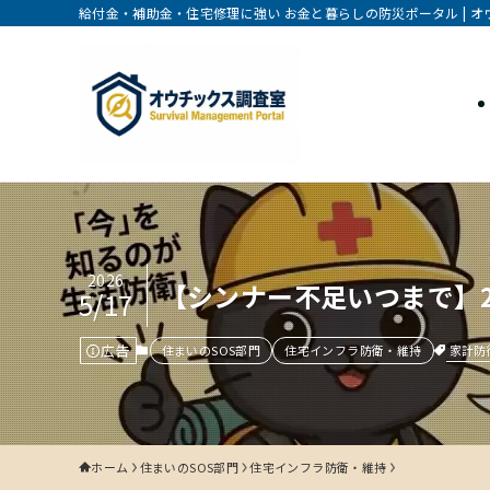
給付金・補助金・住宅修理に強い お金と暮らしの防災ポータル | 
2026
【シンナー不足いつまで】
5/17
広告
家計防
住まいのSOS部門
住宅インフラ防衛・維持
ホーム
住まいのSOS部門
住宅インフラ防衛・維持