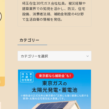
埼玉在住30代ガス会社社員。被災経験や
建築業界での知見を活かし、防災、住宅
設備、消費者法規、補助金制度の4分野
で生活自衛の情報を発信。
カテゴリー
カ
テ
ゴ
リ
ー