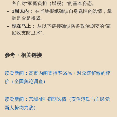
各自对“家庭负担（增税）”的基本姿态。
1周以内：
在当地报纸确认自身选区的选情，掌
握是否是接战。
现在马上：
从以下链接确认防备政治剧变的“家
庭收支防卫术”。
参考・相关链接
读卖新闻：高市内阁支持率69%・对众院解散的评
价（全国舆论调查）
读卖新闻：宫城4区 初期选情（安住淳氏与自民党
新人势均力敌）