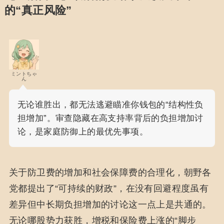
的“真正风险”
ミントちゃ
ん
无论谁胜出，都无法逃避瞄准你钱包的“结构性负
担增加”。审查隐藏在高支持率背后的负担增加讨
论，是家庭防御上的最优先事项。
关于防卫费的增加和社会保障费的合理化，朝野各
党都提出了“可持续的财政”，在没有回避程度虽有
差异但中长期负担增加的讨论这一点上是共通的。
无论哪股势力获胜，增税和保险费上涨的“脚步