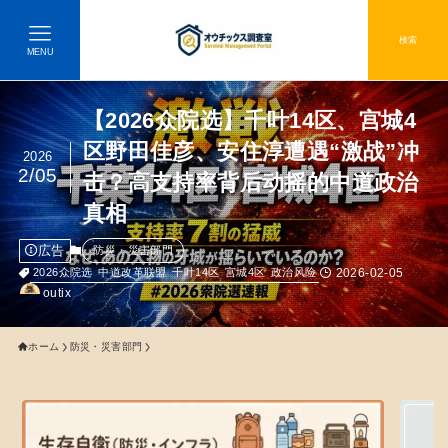
検索
MENU
【2026众院选】千叶14区、宫城4
区野田佳彦、安住淳遭遇“激战”冲
2026
2/05
击？高支持率背后动摇的中道政治
真相
広告
防災・災害部門
2026-02-05
2026众院选
中道改革联盟
千叶14区
宫城4区
政治风险
outix
ホーム
防災・災害部門