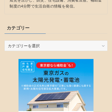
知見を活かし、防災、住宅設備、消費者法規、補助金
制度の4分野で生活自衛の情報を発信。
カテゴリー
カ
テ
ゴ
リ
ー