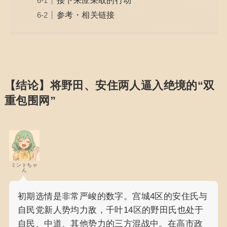
参考・相关链接
【结论】将野田、安住两人逼入绝境的“双
重包围网”
ミントちゃ
ん
初期选情是非常严峻的数字。宫城4区的安住氏与
自民党新人势均力敌，千叶14区的野田氏也处于
自民、中道、其他势力的三方混战中。在高市政