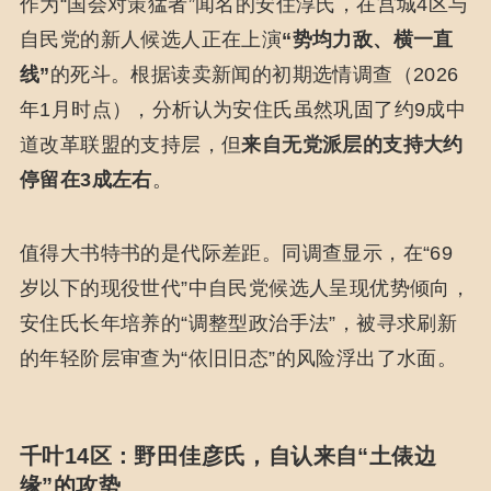
作为“国会对策猛者”闻名的安住淳氏，在宫城4区与
自民党的新人候选人正在上演
“势均力敌、横一直
线”
的死斗。根据读卖新闻的初期选情调查（2026
年1月时点），分析认为安住氏虽然巩固了约9成中
道改革联盟的支持层，但
来自无党派层的支持大约
停留在3成左右
。
值得大书特书的是代际差距。同调查显示，在“69
岁以下的现役世代”中自民党候选人呈现优势倾向，
安住氏长年培养的“调整型政治手法”，被寻求刷新
的年轻阶层审查为“依旧旧态”的风险浮出了水面。
千叶14区：野田佳彦氏，自认来自“土俵边
缘”的攻势