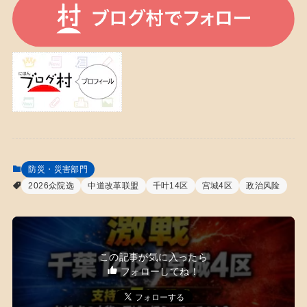
防災・災害部門
2026众院选
中道改革联盟
千叶14区
宫城4区
政治风险
この記事が気に入ったら
フォローしてね！