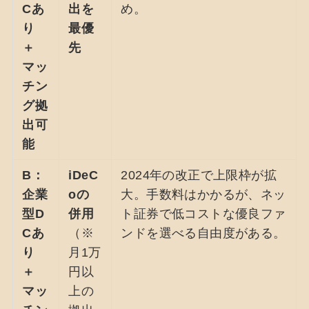
Cあ
出を
め。
り
最優
＋
先
マッ
チン
グ拠
出可
能
B：
iDeC
2024年の改正で上限枠が拡
企業
oの
大。手数料はかかるが、ネッ
型D
併用
ト証券で低コストな優良ファ
Cあ
（※
ンドを選べる自由度がある。
り
月1万
＋
円以
マッ
上の