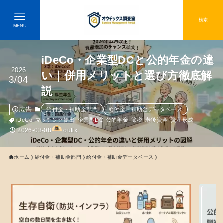
検索
MENU
iDeCo・企業型DCと公的年金の違
2026
い｜併用メリットと選び方徹底解
3/04
説
広告
給付金・補助金部門
給付金・補助金データベース
iDeCo
マッチング拠出
企業型DC
公的年金
節税
老後資金
資産形成
2026-03-08
outix
ホーム
給付金・補助金部門
給付金・補助金データベース