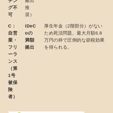
チン
拠出
グ不
推
可
奨）
C：
iDeC
厚生年金（2階部分）がない
自営
oの
ため死活問題。最大月額6.8
業・
満額
万円の枠で圧倒的な節税効果
フリ
拠出
を得られる。
ーラ
ンス
（第
1号
被保
険
者）