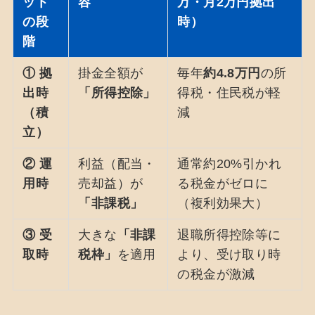
ット
容
万・月2万円拠出
の段
時）
階
① 拠
掛金全額が
毎年
約4.8万円
の所
出時
「所得控除」
得税・住民税が軽
（積
減
立）
② 運
利益（配当・
通常約20%引かれ
用時
売却益）が
る税金がゼロに
「非課税」
（複利効果大）
③ 受
大きな
「非課
退職所得控除等に
取時
税枠」
を適用
より、受け取り時
の税金が激減