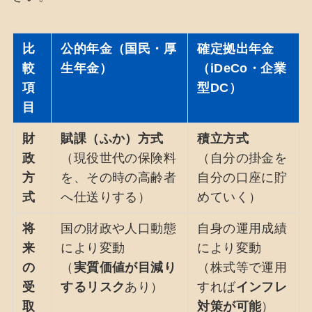
比
公的年金（国民・厚
確定拠出年金
較
生年金）
（iDeCo・企業
項
型DC）
目
財
賦課（ふか）方式
積立方式
政
（現役世代の保険料
（自分の掛金を
方
を、その時の高齢者
自分の口座に貯
式
へ仕送りする）
めていく）
将
国の財政や人口動態
自身の運用成績
来
により変動
により変動
の
（
実質価値が目減り
（株式等で運用
受
するリスク
あり）
すれば
インフレ
取
対策が可能
）