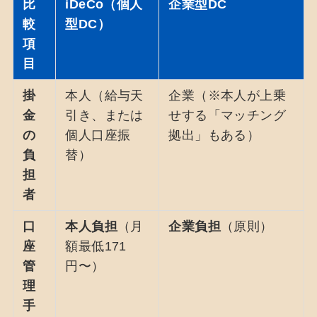
比
iDeCo（個人
企業型DC
較
型DC）
項
目
掛
本人（給与天
企業（※本人が上乗
金
引き、または
せする「マッチング
の
個人口座振
拠出」もある）
負
替）
担
者
口
本人負担
（月
企業負担
（原則）
座
額最低171
管
円〜）
理
手