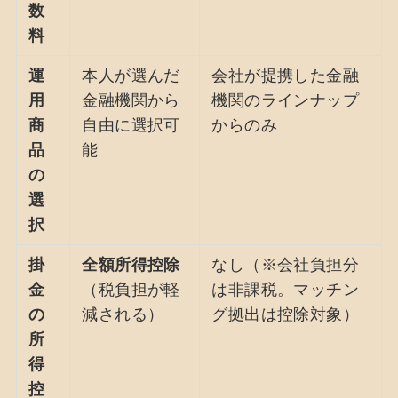
数
料
運
本人が選んだ
会社が提携した金融
用
金融機関から
機関のラインナップ
商
自由に選択可
からのみ
品
能
の
選
択
掛
全額所得控除
なし（※会社負担分
金
（税負担が軽
は非課税。マッチン
の
減される）
グ拠出は控除対象）
所
得
控