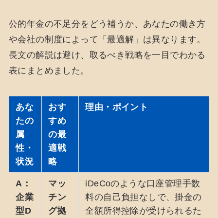
公的年金の不足分をどう補うか、あなたの働き方
や会社の制度によって「最適解」は異なります。
長文の解説は避け、取るべき戦略を一目でわかる
表にまとめました。
あな
おす
理由・ポイント
たの
すめ
属
の最
性・
適戦
状況
略
A：
マッ
iDeCoのような口座管理手数
企業
チン
料の自己負担なしで、掛金の
型D
グ拠
全額所得控除が受けられるた