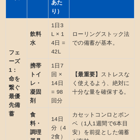
あた
り）
1日3
飲料
L × 1
ローリングストック法
水
4日 =
での備蓄が基本。
42L
フェ
ーズ
携帯
1日7
1：
トイ
回 ×
【最重要】
ストレスな
命を
レ・
14日
く使えるよう、絶対に
繋ぐ
凝固
= 98
十分な量を確保する。
最優
剤
回分
先備
蓄
食
カセットコンロとボン
14日
料・
ベ（1人1週間で6本目
分（4
調理
安）を前提とした備蓄
2食）