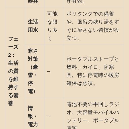
器具
が有効。
可能
ポリタンクでの備蓄
生活
な限
や、風呂の残り湯をす
用水
り多
ぐに流さない習慣が役
く
立つ。
フェ
ーズ
寒さ
2：
対策
ポータブルストーブと
生活
（豪
燃料、カイロ、防寒
の質
–
雪・
具。特に停電時の暖房
を維
停
確保は必須。
持す
電）
る備
蓄
電池不要の手回しラジ
情
オ、大容量モバイルバ
報・
–
ッテリー、ポータブル
電力
電源。