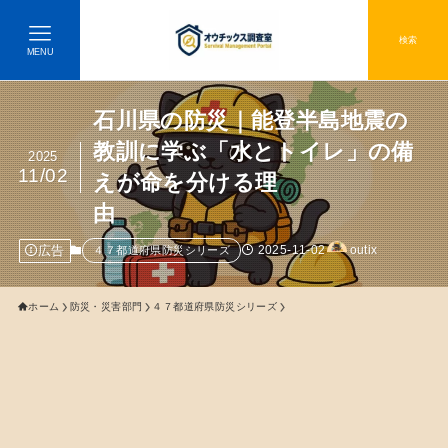
検索
MENU
石川県の防災｜能登半島地震の
教訓に学ぶ「水とトイレ」の備
2025
11/02
えが命を分ける理
由
広告
2025-11-02
outix
４７都道府県防災シリーズ
ホーム
防災・災害部門
４７都道府県防災シリーズ