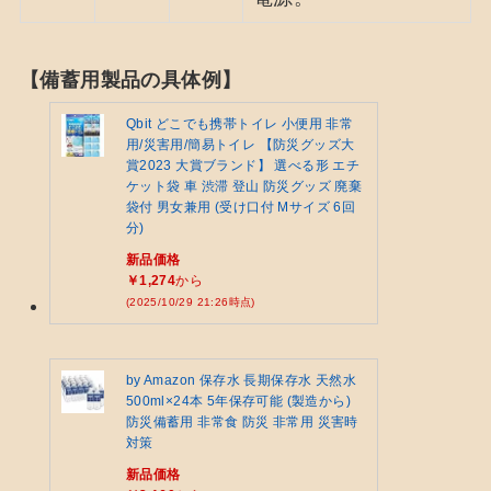
【備蓄用製品の具体例】
Qbit どこでも携帯トイレ 小便用 非常
用/災害用/簡易トイレ 【防災グッズ大
賞2023 大賞ブランド】 選べる形 エチ
ケット袋 車 渋滞 登山 防災グッズ 廃棄
袋付 男女兼用 (受け口付 Mサイズ 6回
分)
新品価格
￥1,274
から
(2025/10/29 21:26時点)
by Amazon 保存水 長期保存水 天然水
500ml×24本 5年保存可能 (製造から)
防災備蓄用 非常食 防災 非常用 災害時
対策
新品価格