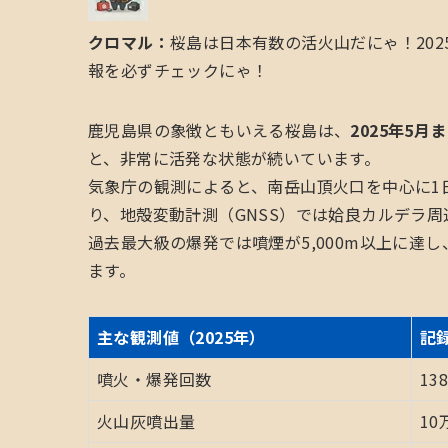
クロマル：
桜島は日本有数の活火山だにゃ！20
報を必ずチェックにゃ！
鹿児島県の象徴ともいえる桜島は、
2025年5月
と、非常に活発な状態が続いています。
気象庁の観測によると、南岳山頂火口を中心に1日
り、地殻変動計測（GNSS）では姶良カルデラ
過去最大級の爆発では噴煙が5,000m以上に達
ます。
主な観測値（2025年）
記
噴火・爆発回数
13
火山灰噴出量
10