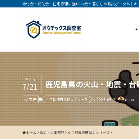
給付金・補助金・住宅修理に強い お金と暮らしの防災ポータル | 
2025
鹿児島県の火山・地震
7/21
広告
４７都道府県防災シリーズ
2025-07-21
outix
ホーム
防災・災害部門
４７都道府県防災シリーズ