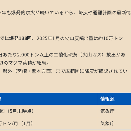
25年も爆発的噴火が続いているから、降灰や避難計画の最新
までに爆発138回
、2025年1月の火山灰噴出量は約10万トン
あたり2,000トン以上の二酸化硫黄（火山ガス）放出があ
周辺のマグマ蓄積が継続。
し、県外（宮崎・熊本方面）まで広範囲に降灰が確認されてい
録
情報源
8回（5月末時点）
気象庁
万トン/月（1月）
気象庁