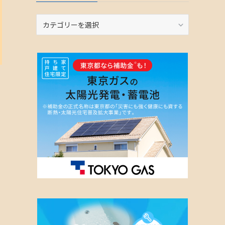
カ
テ
ゴ
リ
ー