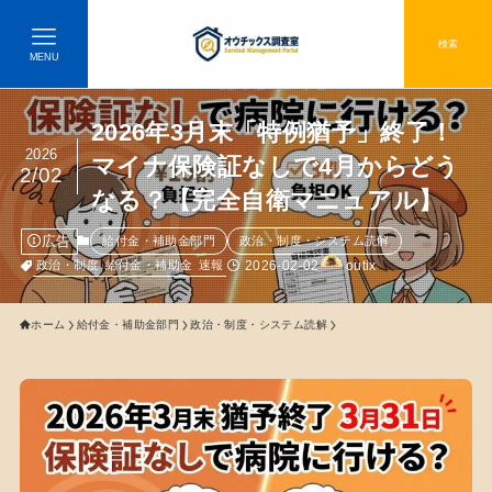
検索
MENU
2026年3月末「特例猶予」終了！
2026
マイナ保険証なしで4月からどう
2/02
なる？【完全自衛マニュアル】
広告
給付金・補助金部門
政治・制度・システム読解
2026-02-02
outix
政治・制度
給付金・補助金
速報
ホーム
給付金・補助金部門
政治・制度・システム読解