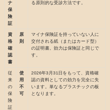
ナ
る原則的な受診方法です。
保
険
証
資
原
マイナ保険証を持っていない人に
格
則
交付される紙（またはカード型）
確
の証明書。効力は保険証と同じで
認
す。
書
従
使
2026年3月31日をもって、資格確
来
用
認の資料としての効力を完全に失
の
不
います。単なるプラスチックの板
保
可
となります。
険
証