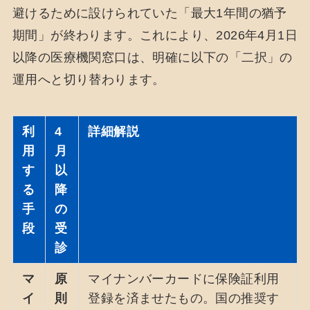
避けるために設けられていた「最大1年間の猶予
期間」が終わります。これにより、2026年4月1日
以降の医療機関窓口は、明確に以下の「二択」の
運用へと切り替わります。
利
4
詳細解説
用
月
す
以
る
降
手
の
段
受
診
マ
原
マイナンバーカードに保険証利用
イ
則
登録を済ませたもの。国の推奨す