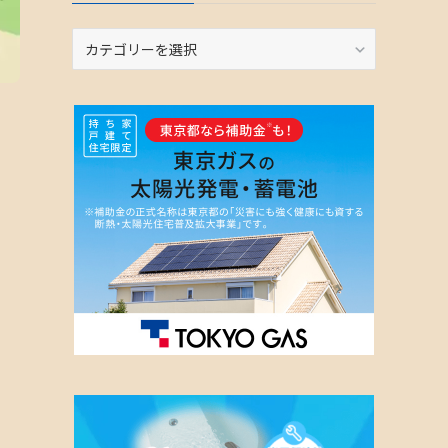
カ
テ
ゴ
リ
ー