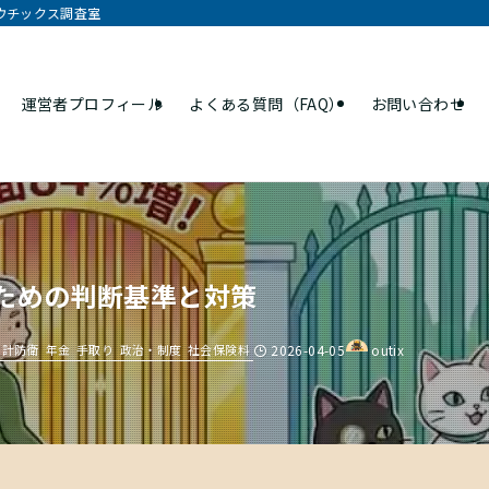
オウチックス調査室
運営者プロフィール
よくある質問（FAQ）
お問い合わせ
ないための判断基準と対策
家計防衛
年金
手取り
政治・制度
社会保険料
2026-04-05
outix