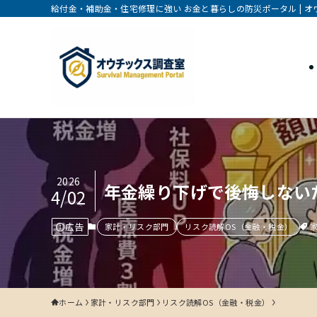
給付金・補助金・住宅修理に強い お金と暮らしの防災ポータル | 
2026
年金繰り下げで後悔し
4/02
広告
家計・リスク部門
リスク読解OS（金融・税金）
ホーム
家計・リスク部門
リスク読解OS（金融・税金）