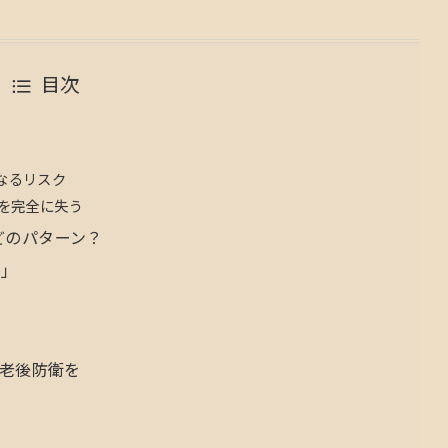
目次
」
なるリスク
）を完全に失う
はどのパターン？
給」
老後防衛を