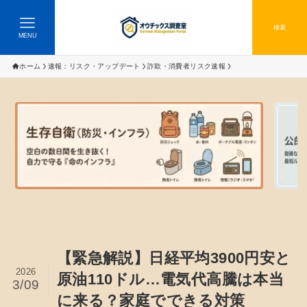
検索
MENU
ホーム
速報：リスク・アップデート
詐欺・消費者リスク速報
【緊急解説】日経平均3900円安と
2026
原油110ドル…電気代高騰は本当
3/09
に来る？家庭でできる対策