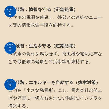
第1段階：情報を守る（応急処置）
STEP
スマホの電源を確保し、外部との連絡やニュー
ス等の情報収集手段を維持する。
第2段階：生活を守る（短期防衛）
STEP
冷蔵庫の食材を腐らせず、扇風機や電気毛布な
どで最低限の健康と生活水準を維持する。
第3段階：エネルギーを自給する（抜本対策）
STEP
自宅を「小さな発電所」にし、電力会社の値上
げや停電に一切左右されない強固なインフラを
構築する。