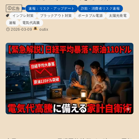
広告
速報：リスク・アップデート
詐欺・消費者リスク速報
インフレ対策
ブラックアウト対策
ポータブル電源
太陽光発電
速報
電気代高騰
2026-03-09
outix