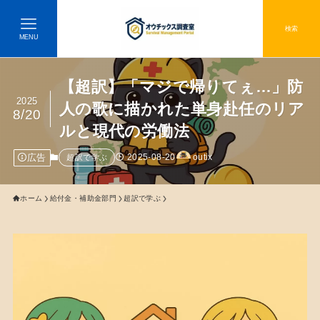
検索
MENU
【超訳】「マジで帰りてぇ…」防
2025
人の歌に描かれた単身赴任のリア
8/20
ルと現代の労働法
広告
2025-08-20
outix
超訳で学ぶ
ホーム
給付金・補助金部門
超訳で学ぶ