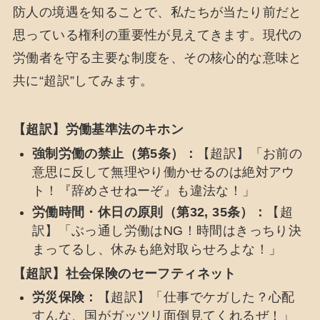
防人の境遇を知ることで、私たちが当たり前だと
思っている権利の重要性が見えてきます。現代の
労働者を守る主要な制度を、その核心的な意味と
共に“超訳”してみます。
【超訳】労働基準法のキホン
強制労働の禁止（第5条）：
【超訳】「お前の
意思に反して無理やり働かせるのは絶対アウ
ト！『辞めさせねーぞ』も違法な！」
労働時間・休日の原則（第32, 35条）：
【超
訳】「ぶっ通し労働はNG！時間はきっちり決
まってるし、休みも絶対取らせろよな！」
【超訳】社会保険のセーフティネット
労災保険：
【超訳】「仕事でケガした？心配
すんな、国がガッツリ面倒見てくれるぜ！」