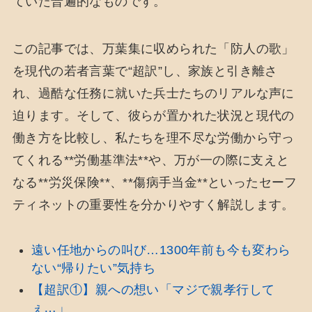
ていた普遍的なものです。
この記事では、万葉集に収められた「防人の歌」
を現代の若者言葉で“超訳”し、家族と引き離さ
れ、過酷な任務に就いた兵士たちのリアルな声に
迫ります。そして、彼らが置かれた状況と現代の
働き方を比較し、私たちを理不尽な労働から守っ
てくれる**労働基準法**や、万が一の際に支えと
なる**労災保険**、**傷病手当金**といったセーフ
ティネットの重要性を分かりやすく解説します。
遠い任地からの叫び…1300年前も今も変わら
ない“帰りたい”気持ち
【超訳①】親への想い「マジで親孝行して
ぇ…」