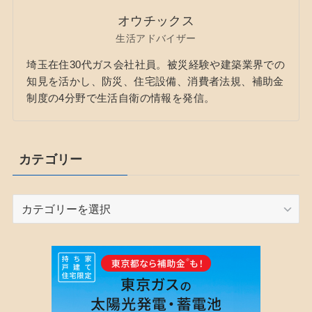
オウチックス
生活アドバイザー
埼玉在住30代ガス会社社員。被災経験や建築業界での
知見を活かし、防災、住宅設備、消費者法規、補助金
制度の4分野で生活自衛の情報を発信。
カテゴリー
カ
テ
ゴ
リ
ー