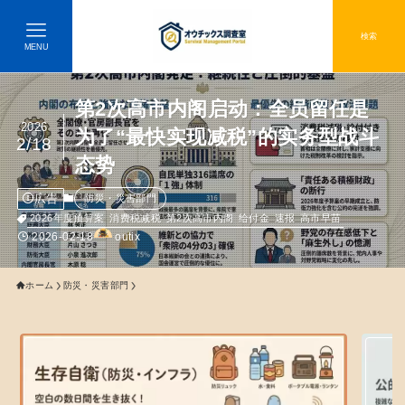
検索
MENU
第2次高市内阁启动：全员留任是
2026
为了“最快实现减税”的实务型战斗
2/18
态势
広告
防災・災害部門
2026年度预算案
消费税减税
第2次高市内阁
给付金
速报
高市早苗
2026-02-18
outix
ホーム
防災・災害部門