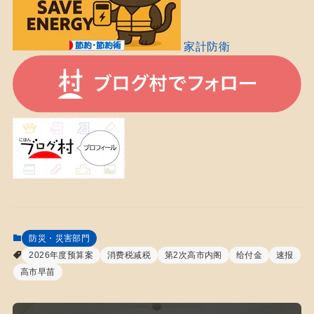
家計防衛
防災・災害部門
2026年度预算案
消费税减税
第2次高市内阁
给付金
速报
高市早苗