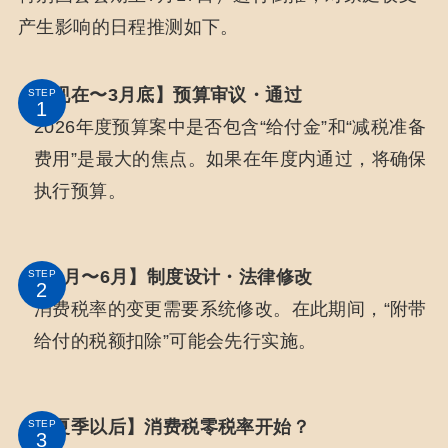
产生影响的日程推测如下。
【现在〜3月底】预算审议・通过
STEP
2026年度预算案中是否包含“给付金”和“减税准备
费用”是最大的焦点。如果在年度内通过，将确保
执行预算。
【4月〜6月】制度设计・法律修改
STEP
消费税率的变更需要系统修改。在此期间，“附带
给付的税额扣除”可能会先行实施。
【夏季以后】消费税零税率开始？
STEP