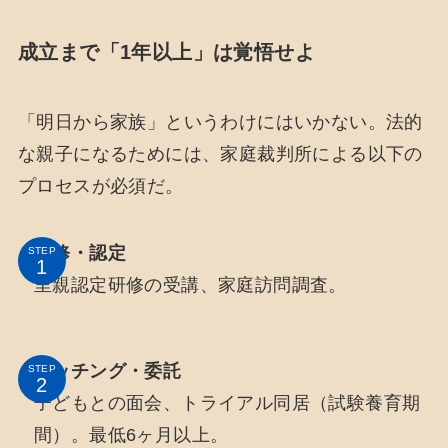
成立まで「1年以上」は覚悟せよ
「明日から家族」というわけにはいかない。法的
な親子になるためには、家庭裁判所による以下の
プロセスが必須だ。
研修・認定
STEP
里親認定研修の受講、家庭訪問調査。
マッチング・委託
STEP
子どもとの面会、トライアル同居（試験養育期
間）。最低6ヶ月以上。