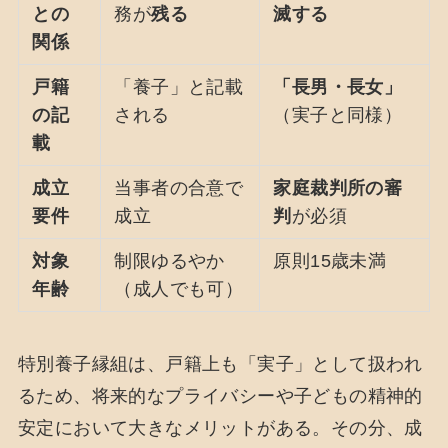
との
務が
残る
滅する
関係
戸籍
「養子」と記載
「長男・長女」
の記
される
（実子と同様）
載
成立
当事者の合意で
家庭裁判所の審
要件
成立
判
が必須
対象
制限ゆるやか
原則15歳未満
年齢
（成人でも可）
特別養子縁組は、戸籍上も「実子」として扱われ
るため、将来的なプライバシーや子どもの精神的
安定において大きなメリットがある。その分、成