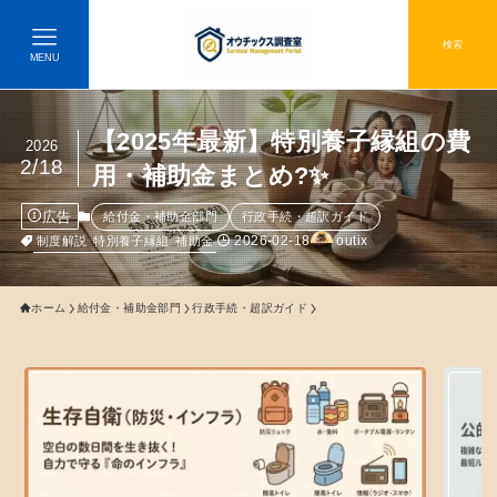
検索
MENU
【2025年最新】特別養子縁組の費
2026
2/18
用・補助金まとめ?✨
広告
給付金・補助金部門
行政手続・超訳ガイド
2026-02-18
outix
制度解説
特別養子縁組
補助金
ホーム
給付金・補助金部門
行政手続・超訳ガイド