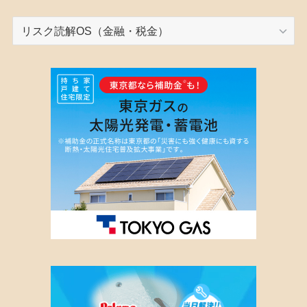
カ
テ
ゴ
リ
ー