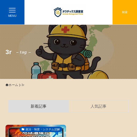
検索
MENU
3r
– tag –
ホーム
3r
新着記事
人気記事
政治・制度・システム読解