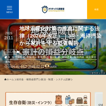
検索
MENU
地球温暖化対策の推進に関する法
2026
律（2026年改正）｜3R・海洋汚染
2/11
から家計を守る監査報告
広告
給付金・補助金部門
政治・制度・システム読解
3r
地球温暖化
太陽光・蓄電池
政治・制度
気候変動
海洋汚染
環境保全
速報
2026-02-10
2026-02-11
outix
ホーム
給付金・補助金部門
政治・制度・システム読解