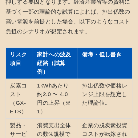
押しする要因となります。経済産業省等の資料に
基づく一部の理論的な試算によれば、排出係数の
高い電源を前提とした場合、以下のようなコスト
負担のシナリオが想定されます。
リスク
家計への波及
備考・但し書き
項目
経路（試算
例）
炭素コ
1kWhあたり
排出係数や価格レ
スト
約2.0 〜 4.0
ンジ上限を想定し
（GX-
円の上昇（※
た理論値。
ETS）
1）
製品・
消費支出全体
企業の脱炭素投資
サービ
の数%規模で
コストが転嫁され