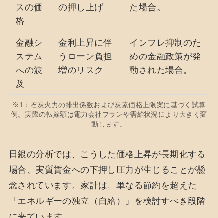
スの価
の押し上げ
た場合。
格
金融シ
金利上昇に伴
インフレ抑制のた
ステム
うローン負担
めの金融政策が発
への波
増のリスク
動された場合。
及
※1：石炭火力の排出係数および炭素価格上限案に基づく試算
例。実際の転嫁額は電力会社プランや需給状況により大きく変
動します。
日銀の分析では、こうした価格上昇が長期化する
場合、実質賃金への下押し圧力が生じることが懸
念されています。家計は、単なる節約を超えた
「エネルギーの独立（自給）」を検討すべき段階
に来ています。