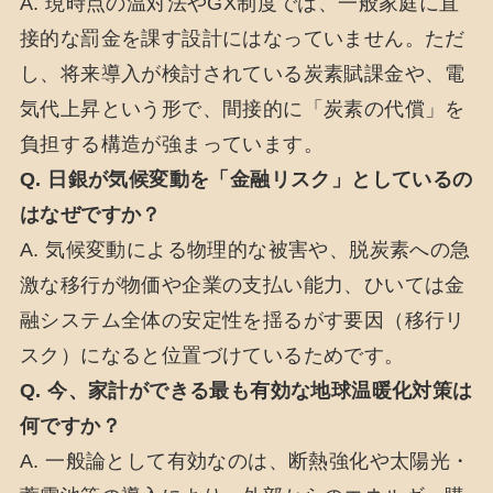
A. 現時点の温対法やGX制度では、一般家庭に直
接的な罰金を課す設計にはなっていません。ただ
し、将来導入が検討されている炭素賦課金や、電
気代上昇という形で、間接的に「炭素の代償」を
負担する構造が強まっています。
Q. 日銀が気候変動を「金融リスク」としているの
はなぜですか？
A. 気候変動による物理的な被害や、脱炭素への急
激な移行が物価や企業の支払い能力、ひいては金
融システム全体の安定性を揺るがす要因（移行リ
スク）になると位置づけているためです。
Q. 今、家計ができる最も有効な地球温暖化対策は
何ですか？
A. 一般論として有効なのは、断熱強化や太陽光・