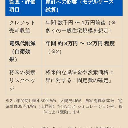
監査・評価
家計への影響（モデルケース
項目
試算）
クレジット
年間 数千円 〜 1万円前後（※
売却収益
多くの一般住宅規模を想定）
電気代削減
年間 約 8万円 〜 12万円 程度
（自衛効
（※2）
果）
将来の炭素
将来的な賦課金や炭素価格上
リスクヘッ
昇に対する「固定費の確定」
ジ
※2：年間使用量4,500kWh、太陽光4kW、自家消費率30%、電
気単価35円/kWh（上昇後）を想定したシミュレーション例。条
件により変動します。