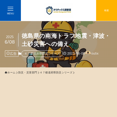
検索
MENU
徳島県の南海トラフ地震・津波・
2025
6/08
土砂災害への備え
広告
2025-06-08
outix
４７都道府県防災シリーズ
ホーム
防災・災害部門
４７都道府県防災シリーズ