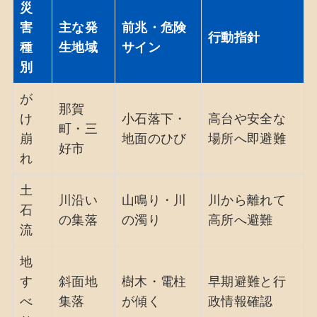
災
害
主な発
前兆・危険
行動指針
種
生地域
サイン
別
が
那賀
け
小石落下・
高台や安全な
町・三
崩
地面のひび
場所へ即避難
好市
れ
土
川沿い
山鳴り・川
川から離れて
石
の集落
の濁り
高所へ避難
流
地
す
斜面地
樹木・電柱
早期避難と行
べ
集落
が傾く
政情報確認