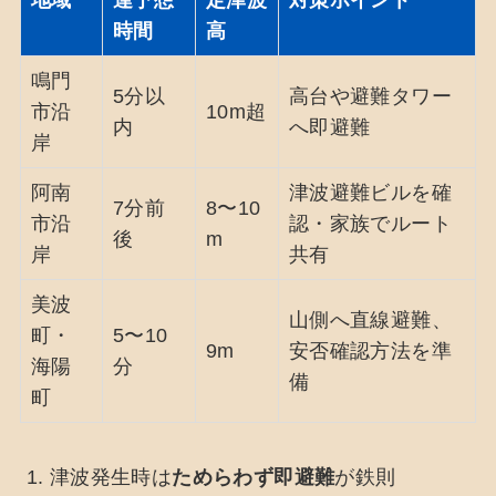
地域
達予想
定津波
対策ポイント
時間
高
鳴門
5分以
高台や避難タワー
市沿
10m超
内
へ即避難
岸
阿南
津波避難ビルを確
7分前
8〜10
市沿
認・家族でルート
後
m
岸
共有
美波
山側へ直線避難、
町・
5〜10
9m
安否確認方法を準
海陽
分
備
町
津波発生時は
ためらわず即避難
が鉄則