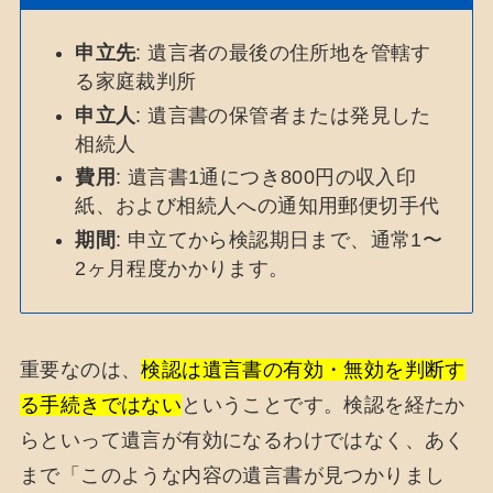
申立先
: 遺言者の最後の住所地を管轄す
る家庭裁判所
申立人
: 遺言書の保管者または発見した
相続人
費用
: 遺言書1通につき800円の収入印
紙、および相続人への通知用郵便切手代
期間
: 申立てから検認期日まで、通常1〜
2ヶ月程度かかります。
重要なのは、
検認は遺言書の有効・無効を判断す
る手続きではない
ということです。検認を経たか
らといって遺言が有効になるわけではなく、あく
まで「このような内容の遺言書が見つかりまし