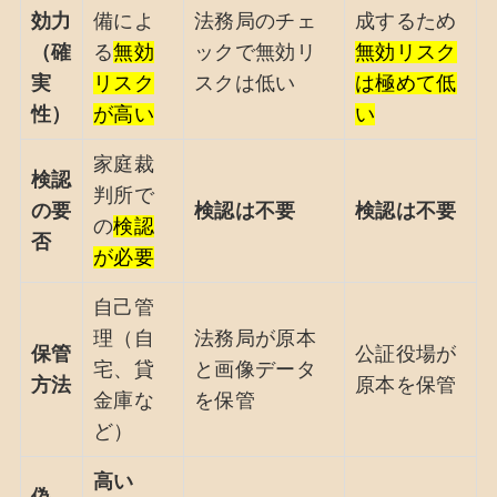
効力
備によ
法務局のチェ
成するため
（確
る
無効
ックで無効リ
無効リスク
実
リスク
スクは低い
は極めて低
性）
が高い
い
家庭裁
検認
判所で
の要
検認は不要
検認は不要
の
検認
否
が必要
自己管
理（自
法務局が原本
保管
公証役場が
宅、貸
と画像データ
方法
原本を保管
金庫な
を保管
ど）
高い
偽