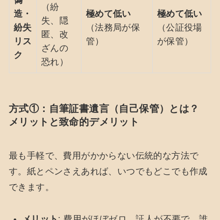
（紛
造・
極めて低い
極めて低い
失、隠
紛失
（法務局が保
（公証役場
匿、改
リス
管）
が保管）
ざんの
ク
恐れ）
方式①：自筆証書遺言（自己保管）とは？
メリットと致命的デメリット
最も手軽で、費用がかからない伝統的な方法で
す。紙とペンさえあれば、いつでもどこでも作成
できます。
メリット
: 費用がほぼゼロ。証人が不要で、誰