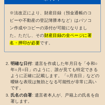
※法改正により、財産目録（預金通帳のコ
ピーや不動産の登記簿謄本など）はパソコ
ン作成やコピーの添付が可能になりまし
た。ただし、その
財産目録の全ページに署
名・押印が必要
です。
明確な日付
: 遺言を作成した年月日を「令和○
年○月○日」のように、誰が見ても特定できる
ように正確に記載します。「○月吉日」などの
曖昧な表現は無効となる可能性が非常に高い
です。
氏名の自署
: 遺言者本人が、戸籍上の氏名を自
署します。