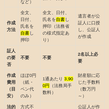
など）
全文、
全文、日付、
遺言者が公
日付、
氏名を
自書
し
作成
証人に口授
氏名を
押印（法務省
方法
し、公証人
自書
し
の様式指定あ
が作成
押印
り）
証人
2名以上必
の要
不要
不要
要
否
作成
ほぼ0円
財産額に応
1通あたり
3,90
費用
（紙・
じた手数料
0円
（法務局手
（目
ペン代
（数万円
数料）
安）
のみ）
～）
法的
方式不
公証人が作