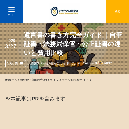
検索
MENU
遺言書の書き方完全ガイド｜自筆
2026
証書・法務局保管・公正証書の違
3/27
いと費用比較
広告
2026-03-29
outix
ライフステージ別完全ガイド
ホーム
給付金・補助金部門
ライフステージ別完全ガイド
※本記事はPRを含みます