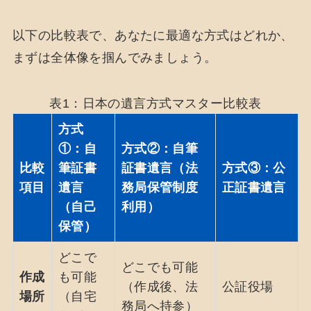
以下の比較表で、あなたに最適な方式はどれか、
まずは全体像を掴んでみましょう。
表1：日本の遺言方式マスター比較表
方式
①：自
方式②：自筆
比較
筆証書
証書遺言（法
方式③：公
項目
遺言
務局保管制度
正証書遺言
（自己
利用）
保管）
どこで
どこでも可能
作成
も可能
（作成後、法
公証役場
場所
（自宅
務局へ持参）