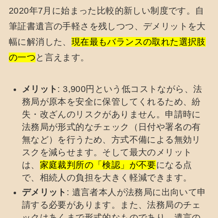
2020年7月に始まった比較的新しい制度です。自
筆証書遺言の手軽さを残しつつ、デメリットを大
幅に解消した、
現在最もバランスの取れた選択肢
の一つ
と言えます。
メリット
: 3,900円という低コストながら、法
務局が原本を安全に保管してくれるため、紛
失・改ざんのリスクがありません。申請時に
法務局が形式的なチェック（日付や署名の有
無など）を行うため、方式不備による無効リ
スクを減らせます。そして最大のメリット
は、
家庭裁判所の「検認」が不要
になる点
で、相続人の負担を大きく軽減できます。
デメリット
: 遺言者本人が法務局に出向いて申
請する必要があります。また、法務局のチェ
ックはあくまで形式的なものであり、遺言の