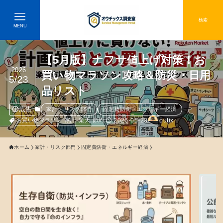
検索
MENU
【5月版】ナフサ値上げ対策！お
2026
買い物マラソン攻略＆防災・日用
5/23
品リスト
広告
家計・リスク部門
固定費防衛・エネルギー経済
2026-05-23
outix
お買い物マラソン
家計
楽天
節約
ホーム
家計・リスク部門
固定費防衛・エネルギー経済