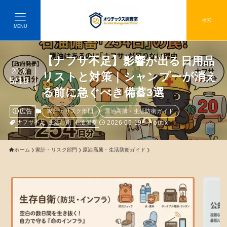
検索
MENU
【ナフサ不足】影響が出る日用品
2026
リストと対策｜シャンプーが消え
5/19
る前に急ぐべき備蓄3選
広告
家計・リスク部門
原油高騰・生活防衛ガイド
2026-05-19
outix
ナフサ不足
生活自衛
石油備蓄
ホーム
家計・リスク部門
原油高騰・生活防衛ガイド